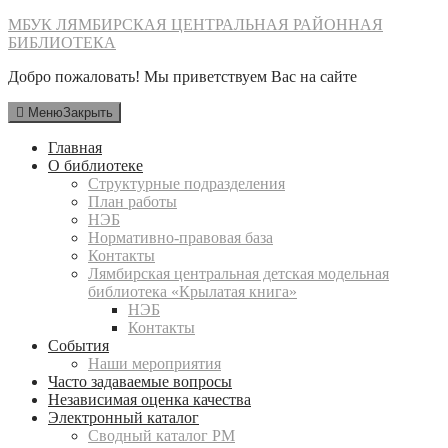
Перейти
МБУК ЛЯМБИРСКАЯ ЦЕНТРАЛЬНАЯ РАЙОННАЯ
к
БИБЛИОТЕКА
содержимому
Добро пожаловать! Мы приветствуем Вас на сайте
Меню
Закрыть
Главная
О библиотеке
Структурные подразделения
План работы
НЭБ
Нормативно-правовая база
Контакты
Лямбирская центральная детская модельная
библиотека «Крылатая книга»
НЭБ
Контакты
События
Наши мероприятия
Часто задаваемые вопросы
Независимая оценка качества
Электронный каталог
Сводный каталог РМ