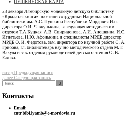
ПУШКИНСКАЯ КАРТА
23 декабря Лямбирскую модельную детскую библиотеку
«Крылатая книга» посетили сотрудники Национальной
библиотеки им. А.С. Пушкина Республики Мордовия И.о.
директора О.И. Чавкунькина, заведующая методическим
отделом Т.А.Куцкая, А.В. Спиридонова, А.И. Аношкина, И.С.
Игнатьева, Н.Ю. Афонькина и специалисты МРДБ директор
МРДБ О. И. Федотова, зам. директора по научной работе С. А.
Грибова, гл. библиотекарь научно-методического отдела М. Г.
Вакула и зав. отделом руководителей детского чтения О. В.
Ежова.
Навигация
Предыдущая
назад
Предыдущая запись
запись:
Следующая
далее
Следующая запись
по
Найти:
запись:
Поиск
записям
Контакты
Email:
cntr.bibl.lyamb@e-mordovia.ru