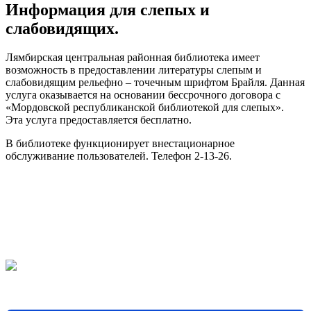
Информация для слепых и
слабовидящих.
Лямбирская центральная районная библиотека имеет
возможность в предоставлении литературы слепым и
слабовидящим рельефно – точечным шрифтом Брайля. Данная
услуга оказывается на основании бессрочного договора с
«Мордовской республиканской библиотекой для слепых».
Эта услуга предоставляется бесплатно.
В библиотеке функционирует внестационарное
обслуживание пользователей. Телефон 2-13-26.
Решаем вместе
Хочется, чтобы библиотека стала лучше?
Сообщите, какие
нужны изменения и получите ответ о решении