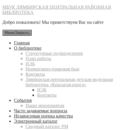
Перейти
МБУК ЛЯМБИРСКАЯ ЦЕНТРАЛЬНАЯ РАЙОННАЯ
к
БИБЛИОТЕКА
содержимому
Добро пожаловать! Мы приветствуем Вас на сайте
Меню
Закрыть
Главная
О библиотеке
Структурные подразделения
План работы
НЭБ
Нормативно-правовая база
Контакты
Лямбирская центральная детская модельная
библиотека «Крылатая книга»
НЭБ
Контакты
События
Наши мероприятия
Часто задаваемые вопросы
Независимая оценка качества
Электронный каталог
Сводный каталог РМ