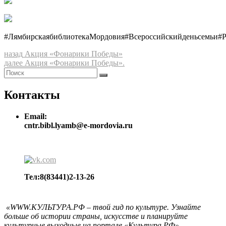
#ЛямбирскаябиблиотекаМордовия
#Всероссийскийденьсемьи
#Р
Навигация
Предыдущая
назад
Акция «Фонарики Победы»
запись:
Следующая
далее
Акция «Фонарики Победы».
по
Найти:
запись:
Поиск
записям
Контакты
Email:
cntr.bibl.lyamb@e-mordovia.ru
Тел:8(83441)2-13-26
«WWW.КУЛЬТУРА.РФ – твой гид по культуре. Узнайте
больше об истории страны, искусстве и планируйте
культурные выходные на портале «Культура.РФ».