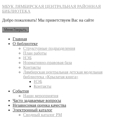
Перейти
МБУК ЛЯМБИРСКАЯ ЦЕНТРАЛЬНАЯ РАЙОННАЯ
к
БИБЛИОТЕКА
содержимому
Добро пожаловать! Мы приветствуем Вас на сайте
Меню
Закрыть
Главная
О библиотеке
Структурные подразделения
План работы
НЭБ
Нормативно-правовая база
Контакты
Лямбирская центральная детская модельная
библиотека «Крылатая книга»
НЭБ
Контакты
События
Наши мероприятия
Часто задаваемые вопросы
Независимая оценка качества
Электронный каталог
Сводный каталог РМ