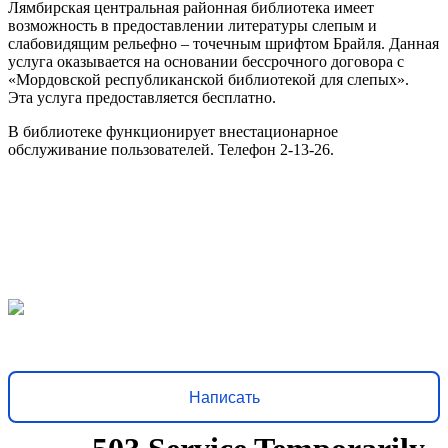
Лямбирская центральная районная библиотека имеет
возможность в предоставлении литературы слепым и
слабовидящим рельефно – точечным шрифтом Брайля. Данная
услуга оказывается на основании бессрочного договора с
«Мордовской республиканской библиотекой для слепых».
Эта услуга предоставляется бесплатно.
В библиотеке функционирует внестационарное
обслуживание пользователей. Телефон 2-13-26.
Решаем вместе
Хочется, чтобы библиотека стала лучше?
Сообщите, какие
нужны изменения и получите ответ о решении
Написать