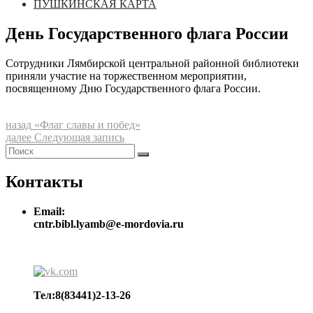
ПУШКИНСКАЯ КАРТА
День Государственного флага России
Сотрудники Лямбирской центральной районной библиотеки
приняли участие на торжественном мероприятии,
посвященному Дню Государственного флага России.
Навигация
Предыдущая
назад
«Флаг славы и побед»
запись:
Следующая
далее
Следующая запись
по
Найти:
запись:
Поиск
записям
Контакты
Email:
cntr.bibl.lyamb@e-mordovia.ru
Тел:8(83441)2-13-26