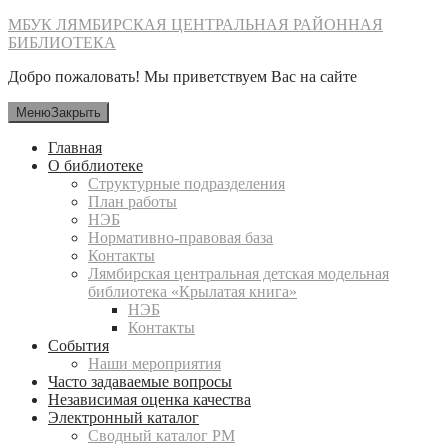
Перейти
МБУК ЛЯМБИРСКАЯ ЦЕНТРАЛЬНАЯ РАЙОННАЯ
к
БИБЛИОТЕКА
содержимому
Добро пожаловать! Мы приветствуем Вас на сайте
Меню
Закрыть
Главная
О библиотеке
Структурные подразделения
План работы
НЭБ
Нормативно-правовая база
Контакты
Лямбирская центральная детская модельная
библиотека «Крылатая книга»
НЭБ
Контакты
События
Наши мероприятия
Часто задаваемые вопросы
Независимая оценка качества
Электронный каталог
Сводный каталог РМ