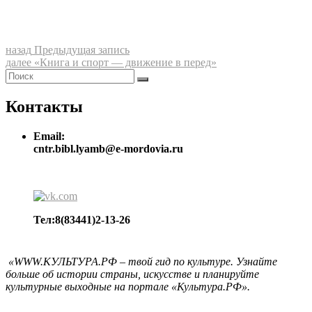
Навигация
Предыдущая
назад
Предыдущая запись
запись:
Следующая
далее
«Книга и спорт — движение в перед»
по
Найти:
запись:
Поиск
записям
Контакты
Email:
cntr.bibl.lyamb@e-mordovia.ru
Тел:8(83441)2-13-26
«WWW.КУЛЬТУРА.РФ – твой гид по культуре. Узнайте
больше об истории страны, искусстве и планируйте
культурные выходные на портале «Культура.РФ».