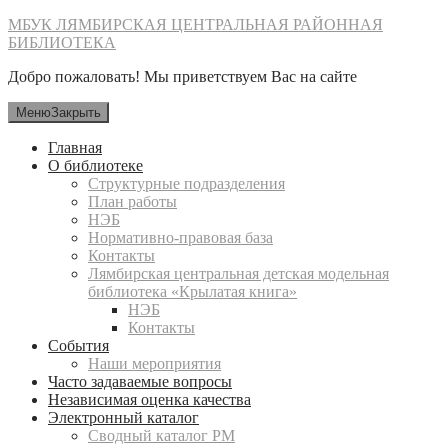
Перейти
МБУК ЛЯМБИРСКАЯ ЦЕНТРАЛЬНАЯ РАЙОННАЯ
к
БИБЛИОТЕКА
содержимому
Добро пожаловать! Мы приветствуем Вас на сайте
Меню
Закрыть
Главная
О библиотеке
Структурные подразделения
План работы
НЭБ
Нормативно-правовая база
Контакты
Лямбирская центральная детская модельная
библиотека «Крылатая книга»
НЭБ
Контакты
События
Наши мероприятия
Часто задаваемые вопросы
Независимая оценка качества
Электронный каталог
Сводный каталог РМ