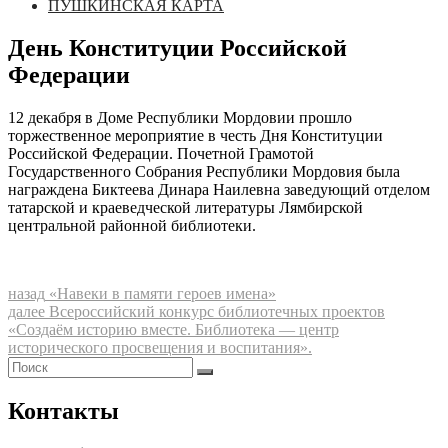
ПУШКИНСКАЯ КАРТА
День Конституции Российской
Федерации
12 декабря в Доме Республики Мордовии прошло
торжественное мероприятие в честь Дня Конституции
Российской Федерации. Почетной Грамотой
Государственного Собрания Республики Мордовия была
награждена Биктеева Динара Наилевна заведующий отделом
татарской и краеведческой литературы Лямбирской
центральной районной библиотеки.
Навигация
Предыдущая
назад
«Навеки в памяти героев имена»
запись:
Следующая
далее
Всероссийский конкурс библиотечных проектов
по
запись:
«Создаём историю вместе. Библиотека — центр
записям
исторического просвещения и воспитания».
Найти:
Поиск
Контакты