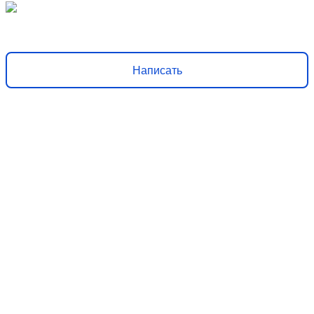
Решаем вместе
Хочется, чтобы библиотека стала лучше?
Сообщите, какие
нужны изменения и получите ответ о решении
Написать