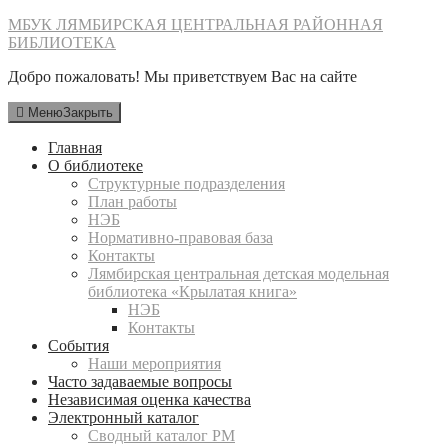
Перейти
МБУК ЛЯМБИРСКАЯ ЦЕНТРАЛЬНАЯ РАЙОННАЯ
к
БИБЛИОТЕКА
содержимому
Добро пожаловать! Мы приветствуем Вас на сайте
Меню
Закрыть
Главная
О библиотеке
Структурные подразделения
План работы
НЭБ
Нормативно-правовая база
Контакты
Лямбирская центральная детская модельная
библиотека «Крылатая книга»
НЭБ
Контакты
События
Наши мероприятия
Часто задаваемые вопросы
Независимая оценка качества
Электронный каталог
Сводный каталог РМ