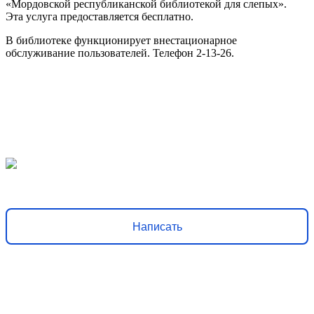
«Мордовской республиканской библиотекой для слепых».
Эта услуга предоставляется бесплатно.
В библиотеке функционирует внестационарное
обслуживание пользователей. Телефон 2-13-26.
Решаем вместе
Хочется, чтобы библиотека стала лучше?
Сообщите, какие
нужны изменения и получите ответ о решении
Написать