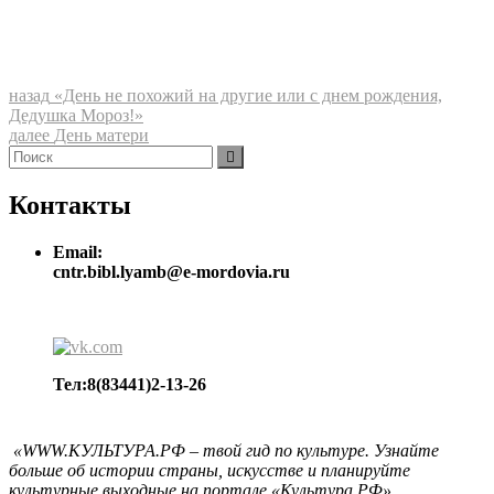
Навигация
Предыдущая
назад
«День не похожий на другие или с днем рождения,
запись:
Дедушка Мороз!»
по
Следующая
далее
День матери
записям
Найти:
запись:
Поиск
Контакты
Email:
cntr.bibl.lyamb@e-mordovia.ru
Тел:8(83441)2-13-26
«WWW.КУЛЬТУРА.РФ – твой гид по культуре. Узнайте
больше об истории страны, искусстве и планируйте
культурные выходные на портале «Культура.РФ».