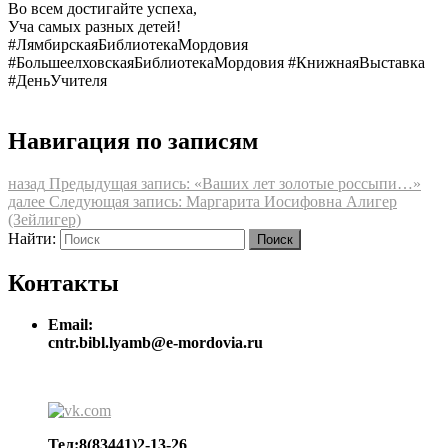
Во всем достигайте успеха,
Уча самых разных детей!
#ЛямбирскаяБиблиотекаМордовия
#БольшеелховскаяБиблиотекаМордовия #КнижнаяВыставка
#ДеньУчителя
Навигация по записям
назад
Предыдущая запись:
«Ваших лет золотые россыпи…»
далее
Следующая запись:
Маргарита Иосифовна Алигер
(Зейлигер)
Найти:
Поиск
Контакты
Email:
cntr.bibl.lyamb@e-mordovia.ru
Тел:8(83441)2-13-26