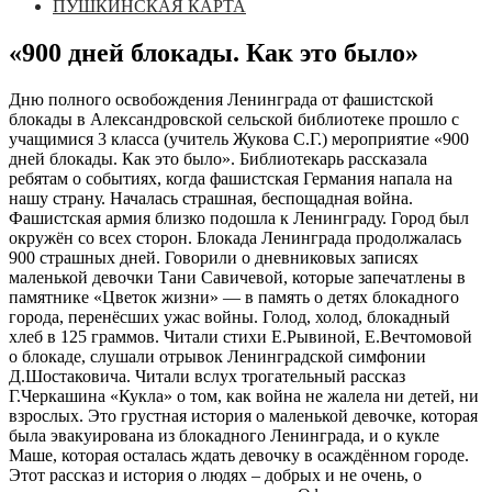
ПУШКИНСКАЯ КАРТА
«900 дней блокады. Как это было»
Дню полного освобождения Ленинграда от фашистской
блокады в Александровской сельской библиотеке прошло с
учащимися 3 класса (учитель Жукова С.Г.) мероприятие «900
дней блокады. Как это было». Библиотекарь рассказала
ребятам о событиях, когда фашистская Германия напала на
нашу страну. Началась страшная, беспощадная война.
Фашистская армия близко подошла к Ленинграду. Город был
окружён со всех сторон. Блокада Ленинграда продолжалась
900 страшных дней. Говорили о дневниковых записях
маленькой девочки Тани Савичевой, которые запечатлены в
памятнике «Цветок жизни» — в память о детях блокадного
города, перенёсших ужас войны. Голод, холод, блокадный
хлеб в 125 граммов. Читали стихи Е.Рывиной, Е.Вечтомовой
о блокаде, слушали отрывок Ленинградской симфонии
Д.Шостаковича. Читали вслух трогательный рассказ
Г.Черкашина «Кукла» о том, как война не жалела ни детей, ни
взрослых. Это грустная история о маленькой девочке, которая
была эвакуирована из блокадного Ленинграда, и о кукле
Маше, которая осталась ждать девочку в осаждённом городе.
Этот рассказ и история о людях – добрых и не очень, о