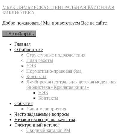
Перейти
МБУК ЛЯМБИРСКАЯ ЦЕНТРАЛЬНАЯ РАЙОННАЯ
к
БИБЛИОТЕКА
содержимому
Добро пожаловать! Мы приветствуем Вас на сайте
Меню
Закрыть
Главная
О библиотеке
Структурные подразделения
План работы
НЭБ
Нормативно-правовая база
Контакты
Лямбирская центральная детская модельная
библиотека «Крылатая книга»
НЭБ
Контакты
События
Наши мероприятия
Часто задаваемые вопросы
Независимая оценка качества
Электронный каталог
Сводный каталог РМ