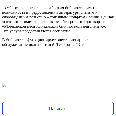
Лямбирская центральная районная библиотека имеет
возможность в предоставлении литературы слепым и
слабовидящим рельефно – точечным шрифтом Брайля. Данная
услуга оказывается на основании бессрочного договора с
«Мордовской республиканской библиотекой для слепых».
Эта услуга предоставляется бесплатно.
В библиотеке функционирует внестационарное
обслуживание пользователей. Телефон 2-13-26.
Решаем вместе
Хочется, чтобы библиотека стала лучше?
Сообщите, какие
нужны изменения и получите ответ о решении
Написать