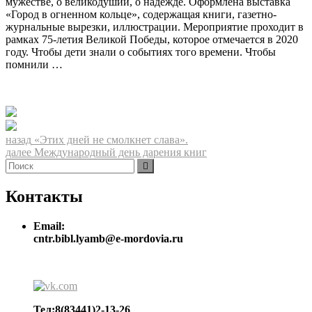
мужестве, о великодушии, о надежде. Оформлена выставка
«Город в огненном кольце», содержащая книги, газетно-
журнальные вырезки, иллюстрации. Мероприятие проходит в
рамках 75-летия Великой Победы, которое отмечается в 2020
году. Чтобы дети знали о событиях того времени. Чтобы
помнили …
Навигация
Предыдущая
назад
«Этих дней не смолкнет слава».
запись:
Следующая
далее
Международный день дарения книг
по
Найти:
запись:
Поиск
записям
Контакты
Email:
cntr.bibl.lyamb@e-mordovia.ru
Тел:8(83441)2-13-26