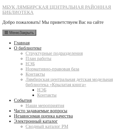
Перейти
МБУК ЛЯМБИРСКАЯ ЦЕНТРАЛЬНАЯ РАЙОННАЯ
к
БИБЛИОТЕКА
содержимому
Добро пожаловать! Мы приветствуем Вас на сайте
Меню
Закрыть
Главная
О библиотеке
Структурные подразделения
План работы
НЭБ
Нормативно-правовая база
Контакты
Лямбирская центральная детская модельная
библиотека «Крылатая книга»
НЭБ
Контакты
События
Наши мероприятия
Часто задаваемые вопросы
Независимая оценка качества
Электронный каталог
Сводный каталог РМ