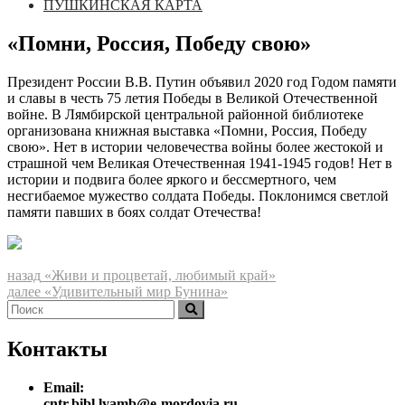
ПУШКИНСКАЯ КАРТА
«Помни, Россия, Победу свою»
Президент России В.В. Путин объявил 2020 год Годом памяти
и славы в честь 75 летия Победы в Великой Отечественной
войне. В Лямбирской центральной районной библиотеке
организована книжная выставка «Помни, Россия, Победу
свою». Нет в истории человечества войны более жестокой и
страшной чем Великая Отечественная 1941-1945 годов! Нет в
истории и подвига более яркого и бессмертного, чем
несгибаемое мужество солдата Победы. Поклонимся светлой
памяти павших в боях солдат Отечества!
Навигация
Предыдущая
назад
«Живи и процветай, любимый край»
запись:
Следующая
далее
«Удивительный мир Бунина»
по
Найти:
запись:
Поиск
записям
Контакты
Email:
cntr.bibl.lyamb@e-mordovia.ru