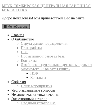
Перейти
МБУК ЛЯМБИРСКАЯ ЦЕНТРАЛЬНАЯ РАЙОННАЯ
к
БИБЛИОТЕКА
содержимому
Добро пожаловать! Мы приветствуем Вас на сайте
Меню
Закрыть
Главная
О библиотеке
Структурные подразделения
План работы
НЭБ
Нормативно-правовая база
Контакты
Лямбирская центральная детская модельная
библиотека «Крылатая книга»
НЭБ
Контакты
События
Наши мероприятия
Часто задаваемые вопросы
Независимая оценка качества
Электронный каталог
Сводный каталог РМ