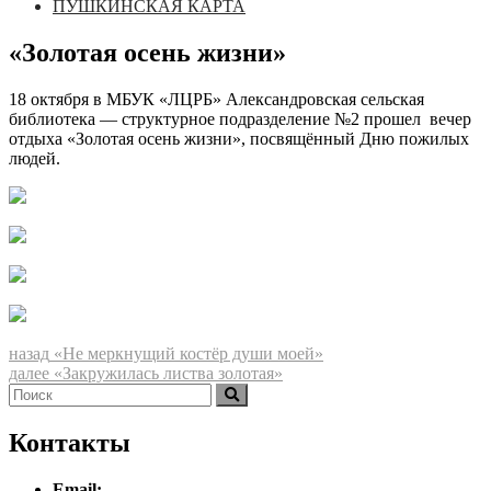
ПУШКИНСКАЯ КАРТА
«Золотая осень жизни»
18 октября в МБУК «ЛЦРБ» Александровская сельская
библиотека — структурное подразделение №2 прошел вечер
отдыха «Золотая осень жизни», посвящённый Дню пожилых
людей.
Навигация
Предыдущая
назад
«Не меркнущий костёр души моей»
запись:
Следующая
далее
«Закружилась листва золотая»
по
Найти:
запись:
Поиск
записям
Контакты
Email: