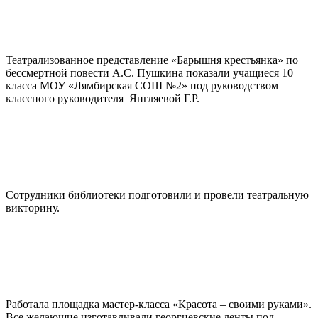
Театрализованное представление «Барышня крестьянка» по
бессмертной повести А.С. Пушкина показали учащиеся 10
класса МОУ «Лямбирская СОШ №2» под руководством
классного руководителя Янгляевой Г.Р.
Сотрудники библиотеки подготовили и провели театральную
викторину.
Работала площадка мастер-класса «Красота – своими руками».
Все желающие изготавливали георгиевские ленты под