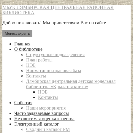
Перейти
МБУК ЛЯМБИРСКАЯ ЦЕНТРАЛЬНАЯ РАЙОННАЯ
к
БИБЛИОТЕКА
содержимому
Добро пожаловать! Мы приветствуем Вас на сайте
Меню
Закрыть
Главная
О библиотеке
Структурные подразделения
План работы
НЭБ
Нормативно-правовая база
Контакты
Лямбирская центральная детская модельная
библиотека «Крылатая книга»
НЭБ
Контакты
События
Наши мероприятия
Часто задаваемые вопросы
Независимая оценка качества
Электронный каталог
Сводный каталог РМ