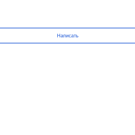
нужны изменения и получите ответ о решении
Написать